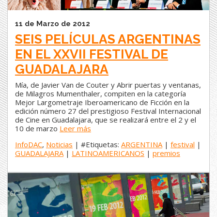
11 de Marzo de 2012
SEIS PELÍCULAS ARGENTINAS
EN EL XXVII FESTIVAL DE
GUADALAJARA
Mía, de Javier Van de Couter y Abrir puertas y ventanas,
de Milagros Mumenthaler, compiten en la categoría
Mejor Largometraje Iberoamericano de Ficción en la
edición número 27 del prestigioso Festival Internacional
de Cine en Guadalajara, que se realizará entre el 2 y el
10 de marzo
Leer más
InfoDAC
,
Noticias
| #Etiquetas:
ARGENTINA
|
festival
|
GUADALAJARA
|
LATINOAMERICANOS
|
premios